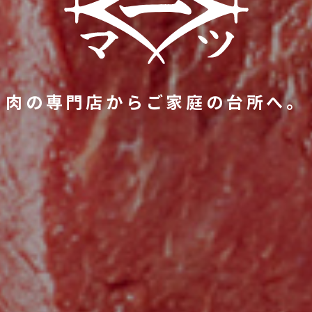
肉
の
専
門
店
か
ら
ご
家
庭
の
台
所
へ
。