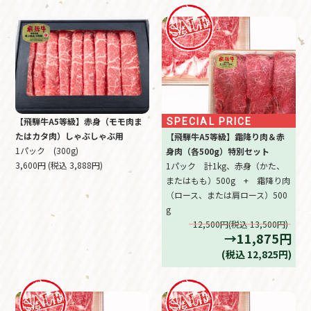
【飛騨牛A5等級】赤身（モモ肉ま
SPECIAL PRICE
たはカタ肉）しゃぶしゃぶ用
【飛騨牛A5等級】霜降り肉＆赤
1パック (300g)
身肉（各500g）特別セット
3,600円 (税込 3,888円)
1パック 計1kg、赤身（かた、
またはもも）500g + 霜降り肉
（ロース、または肩ロース）500
g
12,500円(税込 13,500円)
→11,875円
(税込 12,825円)