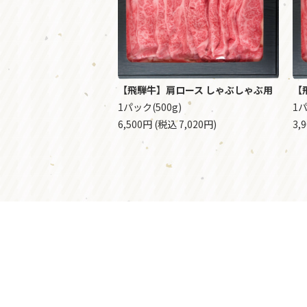
【飛騨牛】肩ロース しゃぶしゃぶ用
【
1パック(500g)
1パ
6,500円 (税込 7,020円)
3,