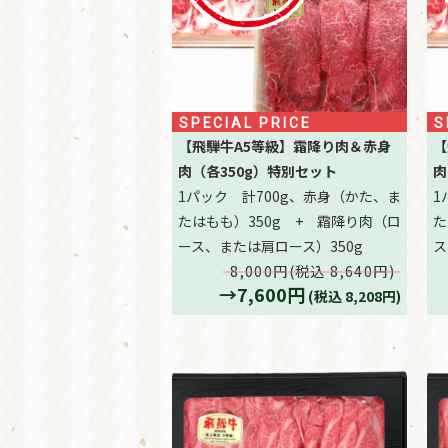
SPECIAL PRICE
S
【飛騨牛A5等級】霜降り肉＆赤身
【
肉（各350g）特別セット
肉
1パック 計700g、赤身（かた、ま
1
たはもも）350g + 霜降り肉（ロ
た
ース、または肩ロース）350g
ス
8,000円(税込 8,640円)
→7,600円
(税込 8,208円)