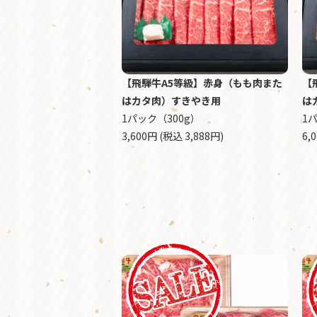
【飛騨牛A5等級】赤身（もも肉また
【
はカタ肉）すきやき用
は
1パック（300g）
1
3,600円 (税込 3,888円)
6,