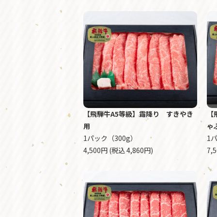
【飛騨牛A5等級】霜降り すきやき
【
用
ゃ
1パック（300g）
1
4,500円 (税込 4,860円)
7,