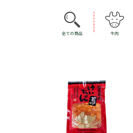
全ての商品
牛肉