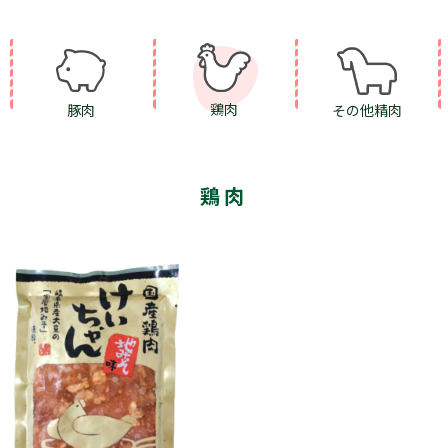
鶏肉
豚肉
その他精肉
鶏肉